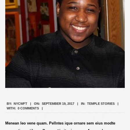
2017-
BY:
NYCWFT
ON:
SEPTEMBER 19, 2017
IN:
TEMPLE STORIES
WITH:
0 COMMENTS
09-
19
Menean leo vene quam. Pellntes ique ornare sem eius modte