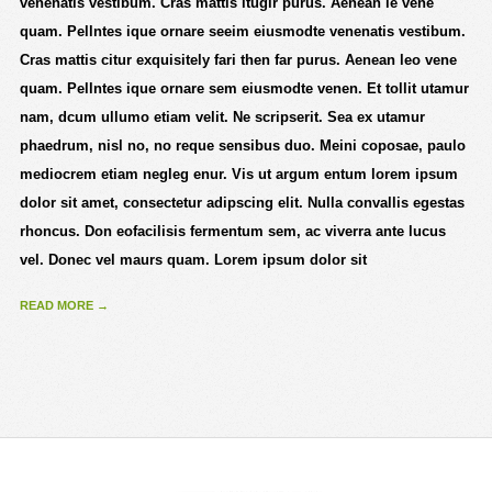
venenatis vestibum. Cras mattis itugir purus. Aenean le vene
quam. Pellntes ique ornare seeim eiusmodte venenatis vestibum.
Cras mattis citur exquisitely fari then far purus. Aenean leo vene
quam. Pellntes ique ornare sem eiusmodte venen. Et tollit utamur
nam, dcum ullumo etiam velit. Ne scripserit. Sea ex utamur
phaedrum, nisl no, no reque sensibus duo. Meini coposae, paulo
mediocrem etiam negleg enur. Vis ut argum entum lorem ipsum
dolor sit amet, consectetur adipscing elit. Nulla convallis egestas
rhoncus. Don eofacilisis fermentum sem, ac viverra ante lucus
vel. Donec vel maurs quam. Lorem ipsum dolor sit
READ MORE →